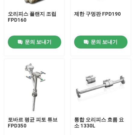
오리피스 플랜지 조립
제한 구멍판 FPD190
회사 소개
FPD160
공장 투어
문의 보내기
문의 보내기
품질 관리
연락처
견적 요청
PSA 가스 발전기
토바르 평균 피토 튜브
통합 오리피스 흐름 요
FPD350
소 1330L
PSA 산소 발생기