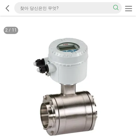
2
/
11